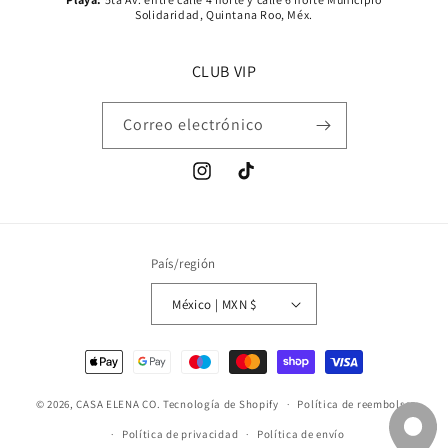
Solidaridad, Quintana Roo, Méx.
CLUB VIP
Correo electrónico
Instagram
TikTok
País/región
México | MXN $
Formas
de
© 2026,
CASA ELENA CO.
Tecnología de Shopify
pago
Política de reembolso
Política de privacidad
Política de envío