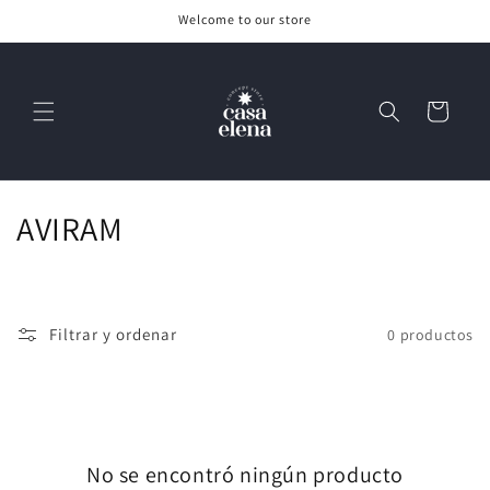
Ir
Welcome to our store
directamente
al contenido
Carrito
C
AVIRAM
o
l
Filtrar y ordenar
0 productos
e
c
c
No se encontró ningún producto
i