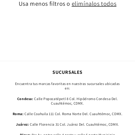
Usa menos filtros o
elimínalos todos
ó
n
:
SUCURSALES
Encuentra tus marcas favoritas en nuestras sucursales ubicadas
en:
Condesa:
Calle Popocatépetl 8 Col. Hipódromo Condesa Del.
Cuauhtémoc, CDMX.
Roma:
Calle Coahuila 111 Col. Roma Norte Del. Cuauhtémoc, CDMX.
Juárez:
Calle Florencia 31 Col. Juárez Del. Cuauhtémoc, CDMX.
Playa:
5ta Av. entre calle 4 norte y calle 6 norte Municipio